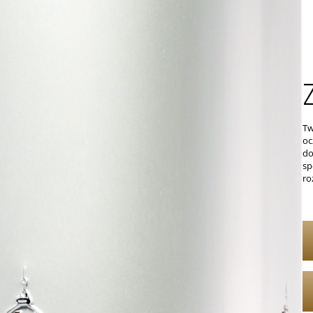
Tw
oc
do
sp
ro