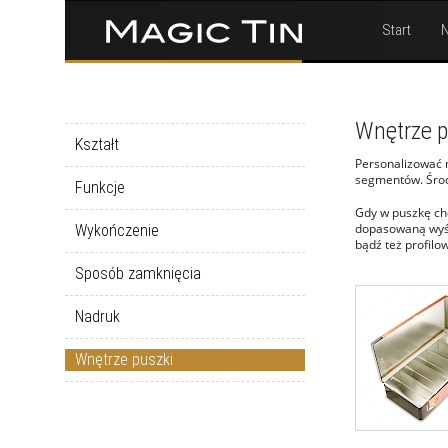
Start
N
Wnętrze p
Kształt
Personalizować m
segmentów. Środ
Funkcje
Gdy w puszkę c
dopasowaną wyśc
Wykończenie
bądź też profilo
Sposób zamknięcia
Nadruk
Wnętrze puszki